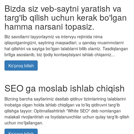
Bizda siz veb-saytni yaratish va
targ'ib qilish uchun kerak bo'lgan
hamma narsani topasiz.
Biz savollarni tayyorlaymiz va intervyu rejimida nima
qilayotganingizni, saytning maqsadlari, u qanday muammolarni
hal qilishini va saytga bo'lgan talablarni bilib olamiz. Tasdiqlangan
brifga asoslanib, biz ijodiy kontseptsiyani ishlab chiqamiz...
Ko'proq bilish
SEO ga moslab ishlab chiqish
Bizning barcha saytlarimiz dastlab qidiruv tizimlarining talablarini
inobatga olgan holda ishlab chiqilgan va to'liq qidiruvni targ'ib
qilishga tayyor. Optimallashtirish "White SEO" deb nomlangan
malakali rivojlantirish va foydalanuvchilar uchun qulay targ'ib qilish
uchun mo'ljallangan.
Ko'proq bilish