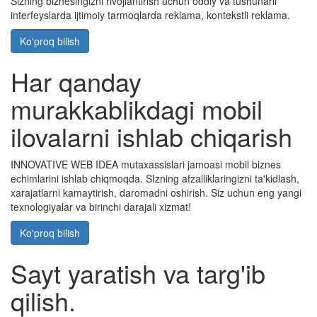
Sizning biznesingizni rivojlantirish uchun oddiy va tushunarli
interfeyslarda ijtimoiy tarmoqlarda reklama, kontekstli reklama.
Ko'proq bilish
Har qanday
murakkablikdagi mobil
ilovalarni ishlab chiqarish
INNOVATIVE WEB IDEA mutaxassislari jamoasi mobil biznes
echimlarini ishlab chiqmoqda. SIzning afzalliklaringizni ta'kidlash,
xarajatlarni kamaytirish, daromadni oshirish. Siz uchun eng yangi
texnologiyalar va birinchi darajali xizmat!
Ko'proq bilish
Sayt yaratish va targ'ib
qilish.