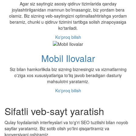
Agar siz saytingiz asosiy qidiruv tizimlarida qanday
joylashtirilganidan mamnun bo'lmasangiz, biz yordam bera
olamiz. Biz sizning veb-saytingizni optimallashtirishga yordam
beramiz, chunki u qidiruv tizimini tartibga solish zinapoyasiga
ko'tariladi.
Ko'proq bilish
Mobil Ilovalar
Siz bilan hamkorlikda biz sizning biznesingiz va xizmatlarning
o'ziga xos xususiyatlariga to'liq javob beradigan dasturiy
mahsulotni yaratamiz.
Ko'proq bilish
Sifatli veb-sayt yaratish
Qulay foydalanish interfeyslari va to'g'ri SEO tuzilishi bilan noyob
saytlar yaratamiz. Biz sotib olish yo'lini qisqartiramiz va
konversiyani oshiramiz.