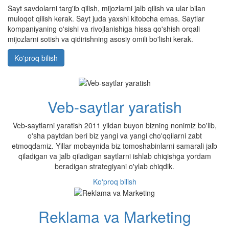
Sayt savdolarni targ'ib qilish, mijozlarni jalb qilish va ular bilan
muloqot qilish kerak. Sayt juda yaxshi kitobcha emas. Saytlar
kompaniyaning o'sishi va rivojlanishiga hissa qo'shish orqali
mijozlarni sotish va qidirishning asosiy omili bo'lishi kerak.
Ko'proq bilish
Veb-saytlar yaratish
Veb-saytlarni yaratish 2011 yildan buyon bizning nonimiz bo'lib,
o'sha paytdan beri biz yangi va yangi cho'qqilarni zabt
etmoqdamiz. Yillar mobaynida biz tomoshabinlarni samarali jalb
qiladigan va jalb qiladigan saytlarni ishlab chiqishga yordam
beradigan strategiyani o'ylab chiqdik.
Ko'proq bilish
Reklama va Marketing