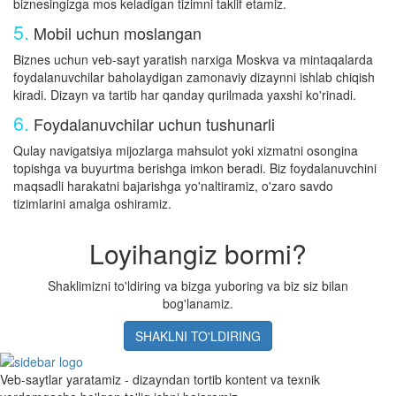
biznesingizga mos keladigan tizimni taklif etamiz.
5.
Mobil uchun moslangan
Biznes uchun veb-sayt yaratish narxiga Moskva va mintaqalarda
foydalanuvchilar baholaydigan zamonaviy dizaynni ishlab chiqish
kiradi. Dizayn va tartib har qanday qurilmada yaxshi ko'rinadi.
6.
Foydalanuvchilar uchun tushunarli
Qulay navigatsiya mijozlarga mahsulot yoki xizmatni osongina
topishga va buyurtma berishga imkon beradi. Biz foydalanuvchini
maqsadli harakatni bajarishga yo'naltiramiz, o'zaro savdo
tizimlarini amalga oshiramiz.
Loyihangiz bormi?
Shaklimizni to'ldiring va bizga yuboring va biz siz bilan
bog'lanamiz.
SHAKLNI TO'LDIRING
Veb-saytlar yaratamiz - dizayndan tortib kontent va texnik