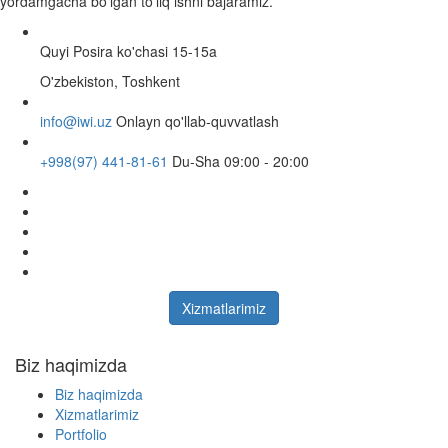
yordamgacha bo'lgan to'liq ishni bajaramiz.
Quyi Posira ko'chasi 15-15a
O'zbekiston, Toshkent
info@iwi.uz
Onlayn qo'llab-quvvatlash
+998(97) 441-81-61
Du-Sha 09:00 - 20:00
Xizmatlarimiz
Biz haqimizda
Biz haqimizda
Xizmatlarimiz
Portfolio