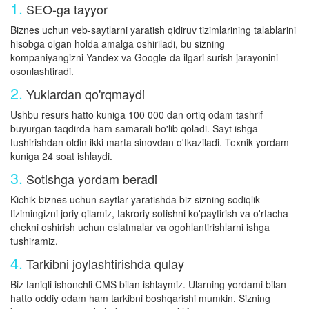
1.
SEO-ga tayyor
Biznes uchun veb-saytlarni yaratish qidiruv tizimlarining talablarini
hisobga olgan holda amalga oshiriladi, bu sizning
kompaniyangizni Yandex va Google-da ilgari surish jarayonini
osonlashtiradi.
2.
Yuklardan qo'rqmaydi
Ushbu resurs hatto kuniga 100 000 dan ortiq odam tashrif
buyurgan taqdirda ham samarali bo'lib qoladi. Sayt ishga
tushirishdan oldin ikki marta sinovdan o'tkaziladi. Texnik yordam
kuniga 24 soat ishlaydi.
3.
Sotishga yordam beradi
Kichik biznes uchun saytlar yaratishda biz sizning sodiqlik
tizimingizni joriy qilamiz, takroriy sotishni ko'paytirish va o'rtacha
chekni oshirish uchun eslatmalar va ogohlantirishlarni ishga
tushiramiz.
4.
Tarkibni joylashtirishda qulay
Biz taniqli ishonchli CMS bilan ishlaymiz. Ularning yordami bilan
hatto oddiy odam ham tarkibni boshqarishi mumkin. Sizning